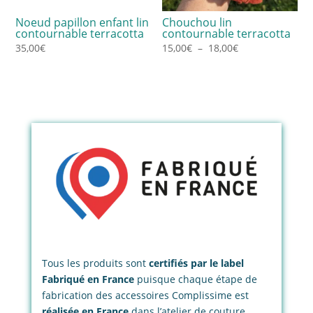
Noeud papillon enfant lin
Chouchou lin
contournable terracotta
contournable terracotta
Plage
35,00
€
15,00
€
–
18,00
€
de
prix :
15,00€
à
18,00€
Tous les produits sont
certifiés par le label
Fabriqué en France
puisque chaque étape de
fabrication des accessoires Complissime est
réalisée en France
dans l’atelier de couture