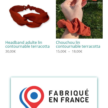
Headband adulte lin
Chouchou lin
contournable terracotta
contournable terracotta
Plage
30,00
€
15,00
€
–
18,00
€
de
prix :
15,00€
à
18,00€