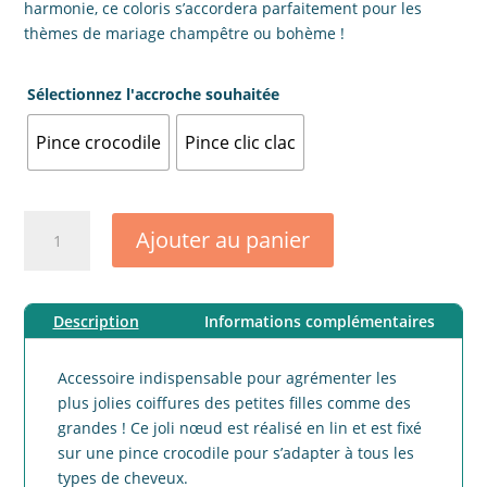
harmonie, ce coloris s’accordera parfaitement pour les
thèmes de mariage champêtre ou bohème !
Sélectionnez l'accroche souhaitée
Pince crocodile
Pince clic clac
quantité
Ajouter au panier
de
Barrette
noeud
Description
Informations complémentaires
lin
contournable
terracotta
Accessoire indispensable pour agrémenter les
plus jolies coiffures des petites filles comme des
grandes ! Ce joli nœud est réalisé en lin et est fixé
sur une pince crocodile pour s’adapter à tous les
types de cheveux.