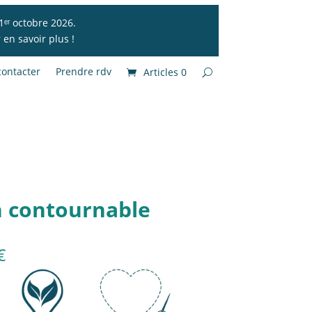
1ᵉʳ octobre 2026.
en savoir plus !
ontacter
Prendre rdv
Articles 0
n contournable
€