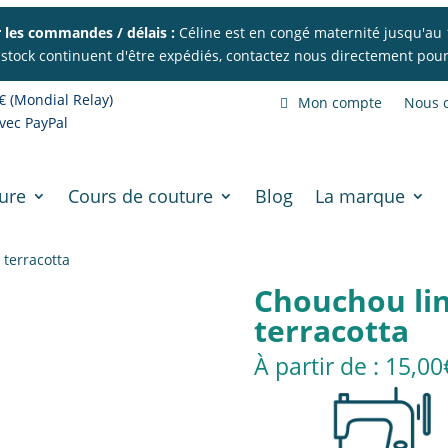
 les commandes / délais :
Céline est en congé maternité jusqu'au 
 stock continuent d'être expédiés, contactez nous directement pour 
€ (Mondial Relay)
Mon compte
Nous c
vec PayPal
ure
Cours de couture
Blog
La marque
terracotta
Chouchou li
terracotta
15,00