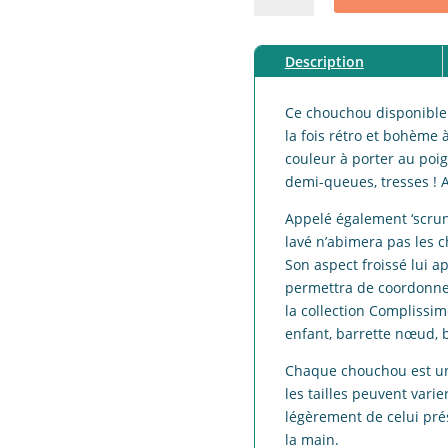
Chouchou
lin
Description
contournable
terracotta
Ce chouchou disponible 
la fois rétro et bohème 
couleur à porter au poi
demi-queues, tresses ! A
Appelé également ‘scrunc
lavé n’abimera pas les c
Son aspect froissé lui a
permettra de coordonner 
la collection Complissi
enfant, barrette nœud,
Chaque chouchou est uniq
les tailles peuvent varie
légèrement de celui pré
la main.