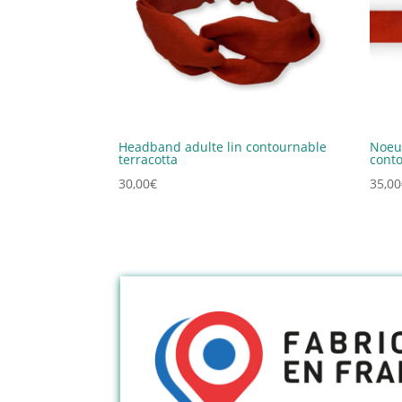
Headband adulte lin contournable
Noeud
terracotta
conto
30,00
€
35,00