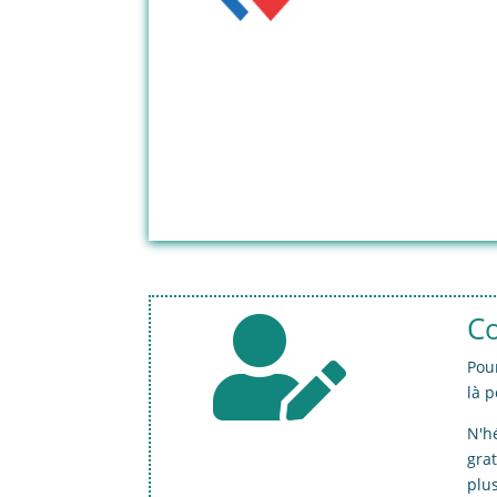
Co

Pour
là 
N'h
gra
plus