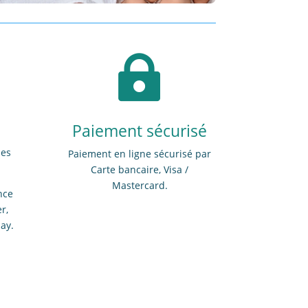

Paiement sécurisé
des
Paiement en ligne sécurisé par
Carte bancaire, Visa /
Mastercard.
nce
r,
lay.