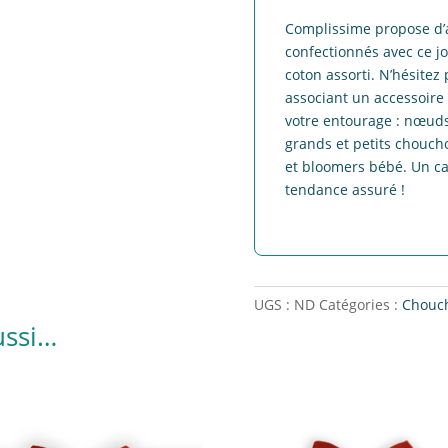
Complissime propose d’a
confectionnés avec ce jo
coton assorti. N’hésite
associant un accessoire 
votre entourage : nœuds
grands et petits chouc
et bloomers bébé. Un cad
tendance assuré !
UGS :
ND
Catégories :
Chouc
ussi…