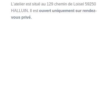
L'atelier est situé au 129 chemin de Loisel 59250
HALLUIN. Il est
ouvert uniquement sur rendez-
vous privé.
Laissez moi votre message
N’hésitez pas à détailler votre demande pour que
j’ai un maximum d’informations pour pouvoir vous
y répondre.