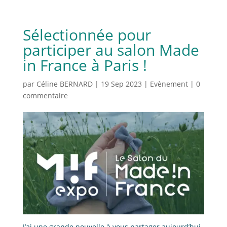
Sélectionnée pour
participer au salon Made
in France à Paris !
par
Céline BERNARD
|
19 Sep 2023
|
Evènement
|
0
commentaire
J’ai une grande nouvelle à vous partager aujourd’hui