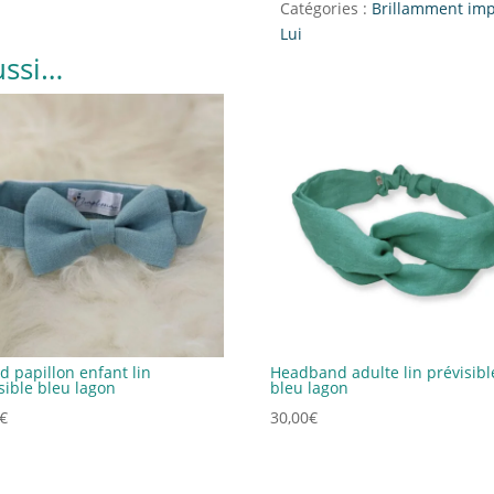
Catégories :
Brillamment imp
Lui
ussi…
 papillon enfant lin
Headband adulte lin prévisibl
sible bleu lagon
bleu lagon
€
30,00
€