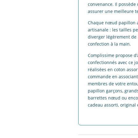
lagon
convenance. Il possède u
assurer une meilleure t
Chaque nœud papillon ad
artisanale : les tailles 
diverger légèrement de 
confection à la main.
Complissime propose d’a
confectionnés avec ce jo
réalisées en coton assor
commande en associant u
membres de votre entou
papillon garçons, grands
barrettes nœud ou enco
cadeau assorti, original