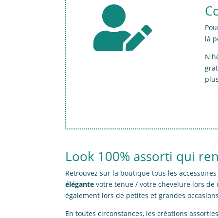
Co

Pour
là 
N'h
gra
plus
Look 100% assorti qui ren
Retrouvez sur la boutique tous les accessoire
élégante
votre tenue / votre chevelure lors de
également lors de petites et grandes occasions :
En toutes circonstances, les créations assort