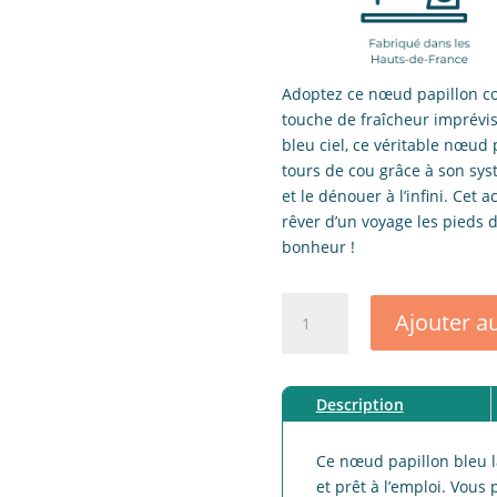
Adoptez ce nœud papillon co
touche de fraîcheur imprévisi
bleu ciel, ce véritable nœud 
tours de cou grâce à son sys
et le dénouer à l’infini. Ce
rêver d’un voyage les pieds d
bonheur !
quantité
Ajouter a
de
Noeud
papillon
Description
adulte
lin
prévisible
Ce nœud papillon bleu 
bleu
et prêt à l’emploi. Vous p