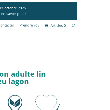
1ᵉʳ octobre 2026.
en savoir plus !
ontacter
Prendre rdv
Articles 0
on adulte lin
eu lagon