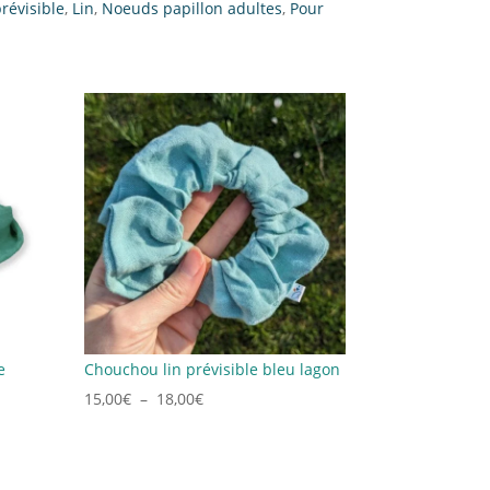
révisible
,
Lin
,
Noeuds papillon adultes
,
Pour
e
Chouchou lin prévisible bleu lagon
Plage
15,00
€
–
18,00
€
de
prix :
15,00€