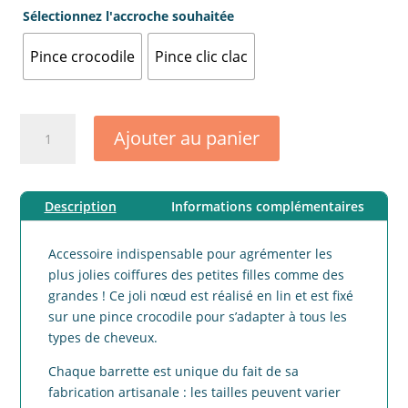
Sélectionnez l'accroche souhaitée
Pince crocodile
Pince clic clac
quantité
Ajouter au panier
de
Barrette
noeud
Description
Informations complémentaires
lin
prévisible
bleu
Accessoire indispensable pour agrémenter les
lagon
plus jolies coiffures des petites filles comme des
grandes ! Ce joli nœud est réalisé en lin et est fixé
sur une pince crocodile pour s’adapter à tous les
types de cheveux.
Chaque barrette est unique du fait de sa
fabrication artisanale : les tailles peuvent varier