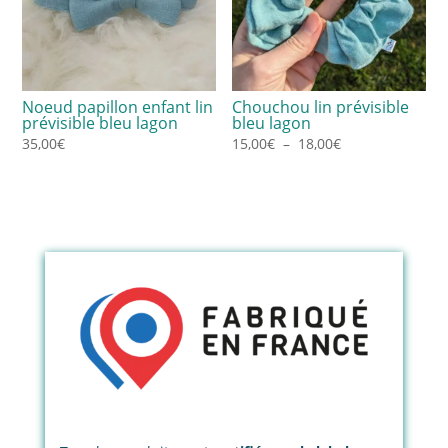
Noeud papillon enfant lin
Chouchou lin prévisible
prévisible bleu lagon
bleu lagon
Plage
35,00
€
15,00
€
–
18,00
€
de
prix :
15,00€
à
18,00€