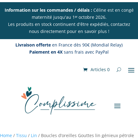
Information sur les commandes / délais :
Céline est en congé
maternité jusqu'au 1ᵉʳ octobre 2026.
Les produits en stock continuent d'être expédiés, contactez
nous directement pour en savoir plus !
Livraison offerte
en France dès 90€ (Mondial Relay)
Paiement en 4X
sans frais avec PayPal
Articles 0
Home
/
Tissu
/
Lin
/ Boucles d’oreilles Gouttes lin génieux pétrole