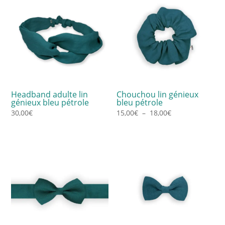
Headband adulte lin
Chouchou lin génieux
génieux bleu pétrole
bleu pétrole
Plage
30,00
€
15,00
€
–
18,00
€
de
prix :
15,00€
à
18,00€