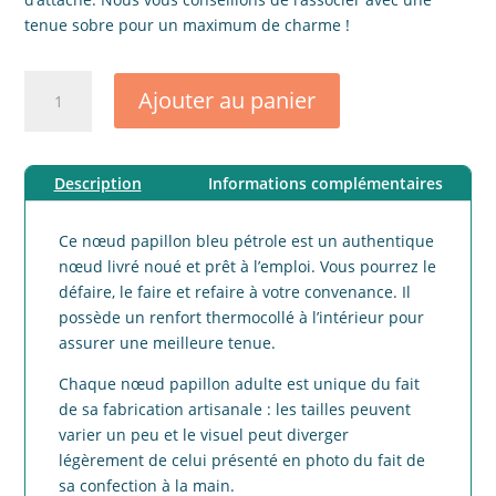
tenue sobre pour un maximum de charme !
quantité
Ajouter au panier
de
Noeud
papillon
Description
Informations complémentaires
adulte
lin
génieux
Ce nœud papillon bleu pétrole est un authentique
bleu
nœud livré noué et prêt à l’emploi. Vous pourrez le
pétrole
défaire, le faire et refaire à votre convenance. Il
possède un renfort thermocollé à l’intérieur pour
assurer une meilleure tenue.
Chaque nœud papillon adulte est unique du fait
de sa fabrication artisanale : les tailles peuvent
varier un peu et le visuel peut diverger
légèrement de celui présenté en photo du fait de
sa confection à la main.