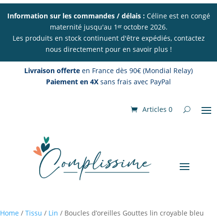
Information sur les commandes / délais :
Céline est en congé
maternité jusqu'au 1ᵉʳ octobre 2026.
Les produits en stock continuent d'être expédiés, contactez
nous directement pour en savoir plus !
Livraison offerte
en France dès 90€ (Mondial Relay)
Paiement en 4X
sans frais avec PayPal
Articles 0
Home
/
Tissu
/
Lin
/ Boucles d’oreilles Gouttes lin croyable bleu