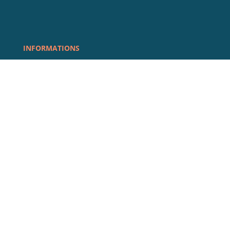
INFORMATIONS
REJOIGNEZ LA COMMUNAUTÉ
@COMPLISSIME
Abonnez-vous à la newsletter
Suivez les nouveautés et conseils mode en avant
première ! Produits, collections, tendances,