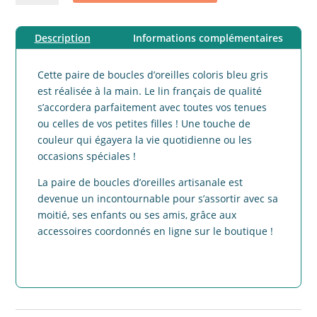
Boucles
d'oreilles
Description
Informations complémentaires
Gouttes
lin
croyable
Cette paire de boucles d’oreilles coloris bleu gris
bleu
est réalisée à la main. Le lin français de qualité
gris
s’accordera parfaitement avec toutes vos tenues
ou celles de vos petites filles ! Une touche de
couleur qui égayera la vie quotidienne ou les
occasions spéciales !
La paire de boucles d’oreilles artisanale est
devenue un incontournable pour s’assortir avec sa
moitié, ses enfants ou ses amis, grâce aux
accessoires coordonnés en ligne sur le boutique !