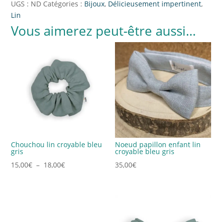
UGS :
ND
Catégories :
Bijoux
,
Délicieusement impertinent
,
Lin
Vous aimerez peut-être aussi…
Chouchou lin croyable bleu
Noeud papillon enfant lin
gris
croyable bleu gris
Plage
15,00
€
–
18,00
€
35,00
€
de
prix :
15,00€
à