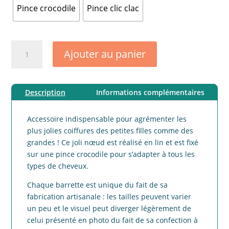
Pince crocodile
Pince clic clac
quantité
Ajouter au panier
de
Barrette
noeud
Description
Informations complémentaires
lin
croyable
bleu
Accessoire indispensable pour agrémenter les
gris
plus jolies coiffures des petites filles comme des
grandes ! Ce joli nœud est réalisé en lin et est fixé
sur une pince crocodile pour s’adapter à tous les
types de cheveux.
Chaque barrette est unique du fait de sa
fabrication artisanale : les tailles peuvent varier
un peu et le visuel peut diverger légèrement de
celui présenté en photo du fait de sa confection à