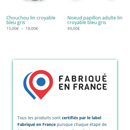
Chouchou lin croyable
Noeud papillon adulte lin
bleu gris
croyable bleu gris
Plage
15,00
€
–
18,00
€
49,00
€
de
prix :
15,00€
à
18,00€
Tous les produits sont
certifiés par le label
Fabriqué en France
puisque chaque étape de