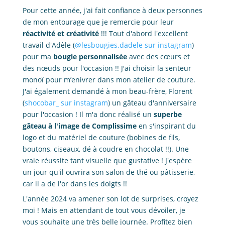
Pour cette année, j'ai fait confiance à deux personnes
de mon entourage que je remercie pour leur
réactivité et créativité
!!! Tout d'abord l'excellent
travail d'Adèle (
@lesbougies.dadele sur instagram
)
pour ma
bougie personnalisée
avec des cœurs et
des nœuds pour l'occasion !! J'ai choisir la senteur
monoï pour m’enivrer dans mon atelier de couture.
J'ai également demandé à mon beau-frère, Florent
(
shocobar_ sur instagram
) un gâteau d'anniversaire
pour l'occasion ! Il m'a donc réalisé un
superbe
gâteau à l'image de Complissime
en s'inspirant du
logo et du matériel de couture (bobines de fils,
boutons, ciseaux, dé à coudre en chocolat !!). Une
vraie réussite tant visuelle que gustative ! J'espère
un jour qu'il ouvrira son salon de thé ou pâtisserie,
car il a de l'or dans les doigts !!
L'année 2024 va amener son lot de surprises, croyez
moi ! Mais en attendant de tout vous dévoiler, je
vous souhaite une très belle journée. Profitez bien