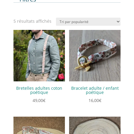
Trié
5 résultats affichés
par
popularité
Bretelles adultes coton
Bracelet adulte / enfant
poétique
poétique
49,00
€
16,00
€