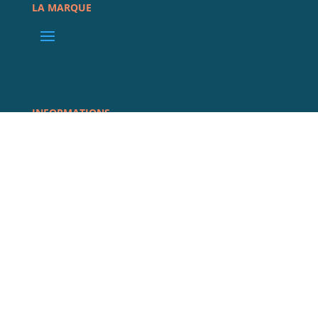
LA MARQUE
INFORMATIONS
REJOIGNEZ LA COMMUNAUTÉ
@COMPLISSIME
Abonnez-vous à la newsletter