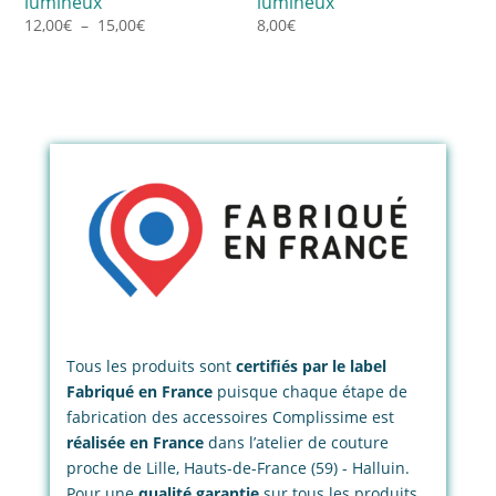
lumineux
lumineux
Plage
12,00
€
–
15,00
€
8,00
€
de
prix :
12,00€
à
15,00€
Tous les produits sont
certifiés par le label
Fabriqué en France
puisque chaque étape de
fabrication des accessoires Complissime est
réalisée en France
dans l’atelier de couture
proche de Lille, Hauts-de-France (59) - Halluin.
Pour une
qualité garantie
sur tous les produits,