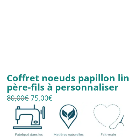
Coffret noeuds papillon lin
père-fils à personnaliser
Le
Le
80,00
€
75,00
€
prix
prix
initial
actuel
était :
est :
80,00€.
75,00€.