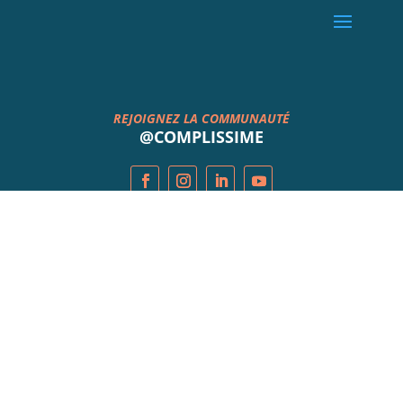
REJOIGNEZ LA COMMUNAUTÉ
@COMPLISSIME
Abonnez-vous à la newsletter
Suivez les nouveautés et conseils mode en avant
première ! Produits, collections, tendances,
actualités ...
Abonnez-vous ici !