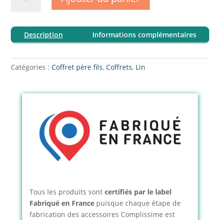
de
Coffret
noeuds
Description
Informations complémentaires
papillon
lin
père-
Catégories :
Coffret père fils
,
Coffrets
,
Lin
fils
à
personnaliser
Tous les produits sont
certifiés par le label
Fabriqué en France
puisque chaque étape de
fabrication des accessoires Complissime est