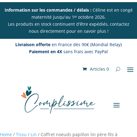
Information sur les commandes / délais :
Céline est en congé
maternité jusqu'au 1ᵉʳ octobre 2026.
Les produits en stock continuent d'être expédiés, contactez
nous directement pour en savoir plus !
Livraison offerte
en France dès 90€ (Mondial Relay)
Paiement en 4X
sans frais avec PayPal
Articles 0
Home
/
Tissu
/
Lin
/ Coffret noeuds papillon lin père-fils à