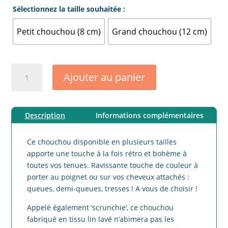
Sélectionnez la taille souhaitée :
Petit chouchou (8 cm)
Grand chouchou (12 cm)
quantité
Ajouter au panier
de
Chouchou
lin
Description
Informations complémentaires
conditionnel
rose
Ce chouchou disponible en plusieurs tailles
apporte une touche à la fois rétro et bohème à
toutes vos tenues. Ravissante touche de couleur à
porter au poignet ou sur vos cheveux attachés :
queues, demi-queues, tresses ! A vous de choisir !
Appelé également ‘scrunchie’, ce chouchou
fabriqué en tissu lin lavé n’abimera pas les