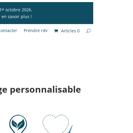
1ᵉʳ octobre 2026.
en savoir plus !
ontacter
Prendre rdv
Articles 0
e personnalisable