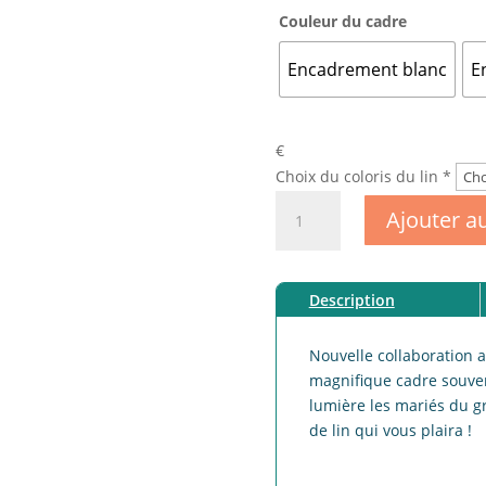
Couleur du cadre
Encadrement blanc
E
€
Choix du coloris du lin
*
quantité
Ajouter a
de
Cadre
mariage
Description
personnalisable
en
lin
Nouvelle collaboration 
magnifique cadre souve
lumière les mariés du gr
de lin qui vous plaira !