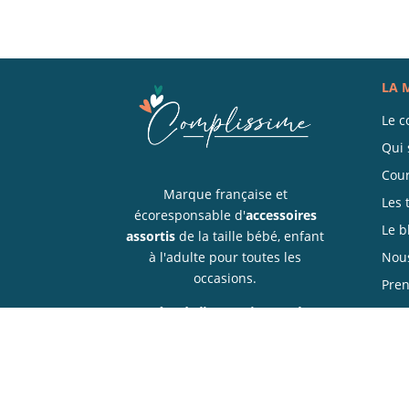
LA 
Le c
Qui 
Cour
Marque française et
Les 
écoresponsable d'
accessoires
Le b
assortis
de la taille bébé, enfant
à l'adulte pour toutes les
Nous
occasions.
Pren
Créer du lien en ajoutant la
touche finale coordonnée et
colorée à vos futurs évènements !