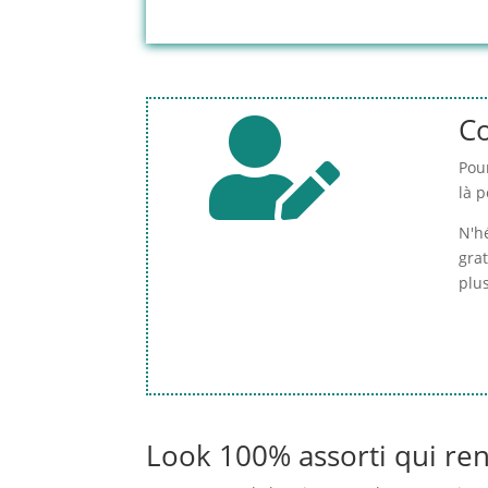
Co

Pour
là 
N'h
gra
plus
Look 100% assorti qui ren