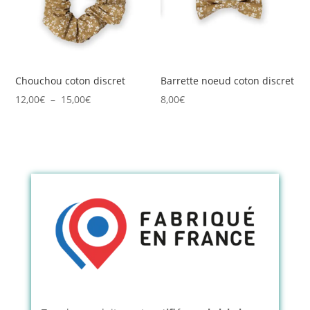
Chouchou coton discret
Barrette noeud coton discret
Plage
12,00
€
–
15,00
€
8,00
€
de
prix :
12,00€
à
15,00€