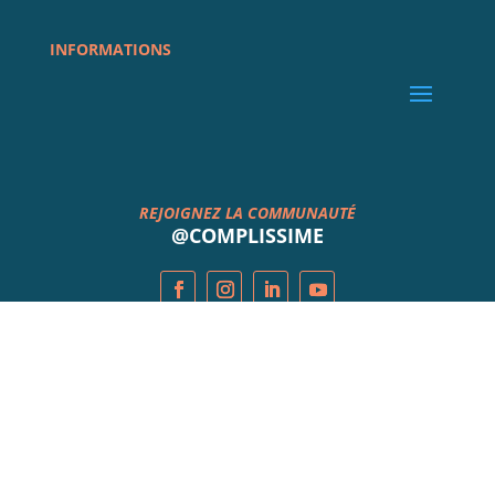
INFORMATIONS
REJOIGNEZ LA COMMUNAUTÉ
@COMPLISSIME
Abonnez-vous à la newsletter
Suivez les nouveautés et conseils mode en avant
première ! Produits, collections, tendances,
actualités ...