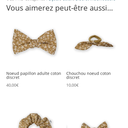
Vous aimerez peut-être aussi…
-
adulte
/
enfant
Noeud papillon adulte coton
Chouchou noeud coton
discret
discret
40,00
€
10,00
€