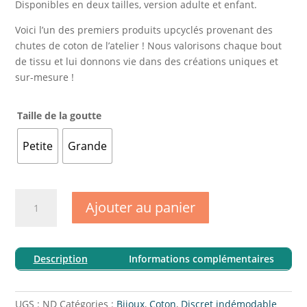
Disponibles en deux tailles, version adulte et enfant.
Voici l’un des premiers produits upcyclés provenant des
chutes de coton de l’atelier ! Nous valorisons chaque bout
de tissu et lui donnons vie dans des créations uniques et
sur-mesure !
Taille de la goutte
Petite
Grande
quantité
Ajouter au panier
de
Boucles
d'oreilles
Description
Informations complémentaires
Gouttes
dorées
coton
UGS :
ND
Catégories :
Bijoux
,
Coton
,
Discret indémodable
discret