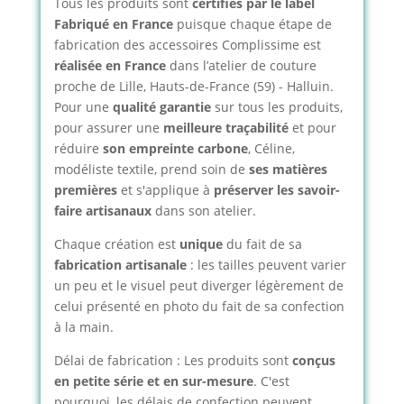
Tous les produits sont
certifiés par le label
Fabriqué en France
puisque chaque étape de
fabrication des accessoires Complissime est
réalisée en France
dans l’atelier de couture
proche de Lille, Hauts-de-France (59) - Halluin.
Pour une
qualité garantie
sur tous les produits,
pour assurer une
meilleure traçabilité
et pour
réduire
son empreinte carbone
, Céline,
modéliste textile, prend soin de
ses matières
premières
et s'applique à
préserver les savoir-
faire artisanaux
dans son atelier.
Chaque création est
unique
du fait de sa
fabrication artisanale
: les tailles peuvent varier
un peu et le visuel peut diverger légèrement de
celui présenté en photo du fait de sa confection
à la main.
Délai de fabrication : Les produits sont
conçus
en petite série et en sur-mesure
. C'est
pourquoi, les délais de confection peuvent