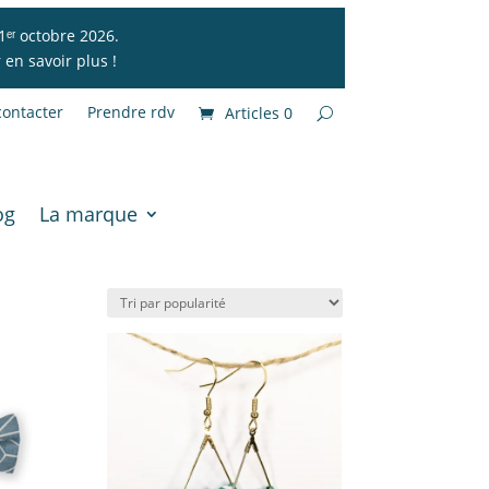
1ᵉʳ octobre 2026.
en savoir plus !
ontacter
Prendre rdv
Articles 0
og
La marque