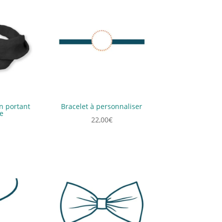
n portant
Bracelet à personnaliser
e
22,00
€