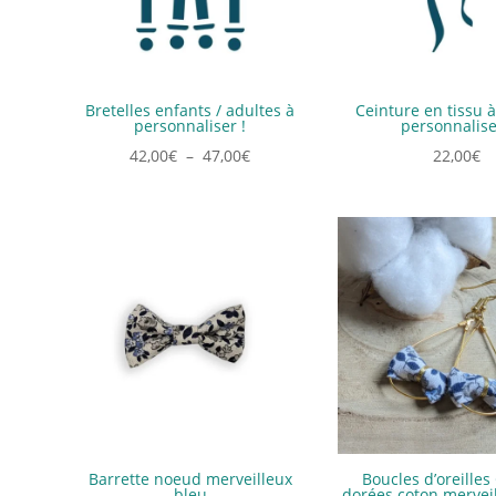
Bretelles enfants / adultes à
Ceinture en tissu 
personnaliser !
personnalise
Plage
42,00
€
–
47,00
€
22,00
€
de
prix :
42,00€
à
47,00€
Barrette noeud merveilleux
Boucles d’oreilles
bleu
dorées coton merveil