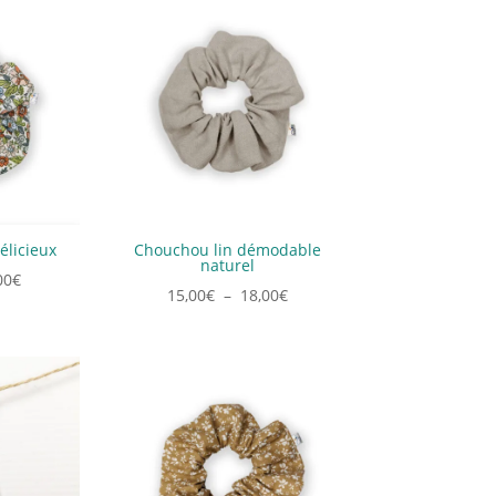
élicieux
Chouchou lin démodable
naturel
Plage
00
€
Plage
15,00
€
–
18,00
€
de
de
prix :
prix :
12,00€
15,00€
à
à
15,00€
18,00€