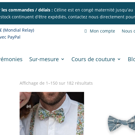
 les commandes / délais :
Céline est en congé maternité jusqu'au 
 stock continuent d'être expédiés, contactez nous directement pour 
€ (Mondial Relay)
Mon compte
Nous c
vec PayPal
rémonies
Sur-mesure
Cours de couture
Bl
Trié
Affichage de 1–150 sur 182 résultats
par
popularité