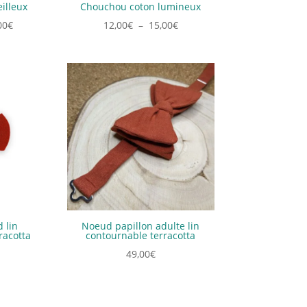
illeux
Chouchou coton lumineux
Plage
Plage
00
€
12,00
€
–
15,00
€
de
de
prix :
prix :
12,00€
12,00€
à
à
15,00€
15,00€
 lin
Noeud papillon adulte lin
racotta
contournable terracotta
49,00
€