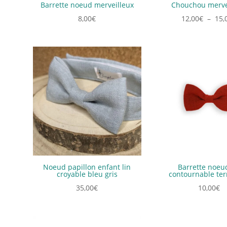
Barrette noeud merveilleux
Chouchou merve
8,00
€
12,00
€
–
15,
Noeud papillon enfant lin
Barrette noeud
croyable bleu gris
contournable ter
35,00
€
10,00
€