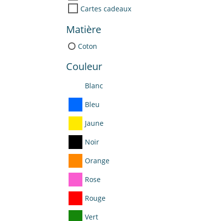
Cartes cadeaux
Matière
Coton
Couleur
Blanc
Bleu
Jaune
Noir
Orange
Rose
Rouge
Vert