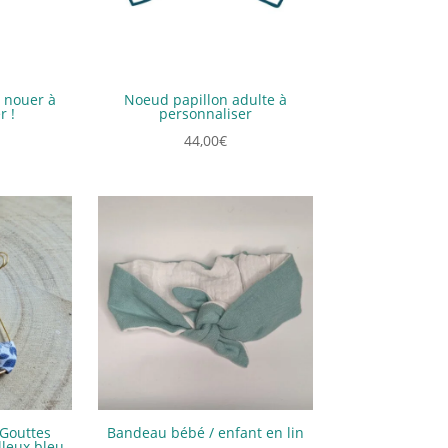
à nouer à
Noeud papillon adulte à
r !
personnaliser
44,00
€
 Gouttes
Bandeau bébé / enfant en lin
leux bleu-