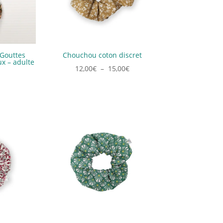
 Gouttes
Chouchou coton discret
ux – adulte
Plage
12,00
€
–
15,00
€
de
prix :
12,00€
à
15,00€