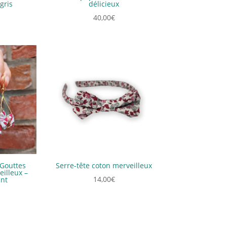
gris
délicieux
40,00
€
 Gouttes
Serre-tête coton merveilleux
illeux –
14,00
€
ant